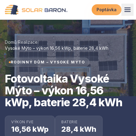
Přeskočit na obsah
Poptávka
Domů
/
Realizace
/
Vysoké Mýto – výkon 16,56 kWp, baterie 28,4 kWh
RODINNÝ DŮM – VYSOKÉ MÝTO
Fotovoltaika Vysoké
Mýto – výkon 16,56
kWp, baterie 28,4 kWh
VÝKON FVE
BATERIE
16,56 kWp
28,4 kWh