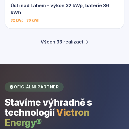
Ústí nad Labem – výkon 32 kWp, baterie 36
kWh
32 kWp · 36 kWh
Všech 33 realizací →
OFICIÁLNÍ PARTNER
Stavíme výhradně s
technologií
Victron
Energy®