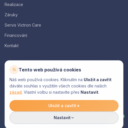
Realizace
Záruky
Servis Victron Care
Financování
Kontakt
AKCE
Tento web používá cookies
Kalkulačka
Náš web používá cookies. Kliknutím na
Uložit a zavřít
Poptávka
dáváte souhlas s využitím všech cookies dle našich
zásad
. Vlastní volbu si nastavíte přes
Nastavit
.
Moje nabídka
Uložit a zavřít
→
AI
Nastavit
© 2026
SOLAR BARON
AC & HS, s.r.o. – Všechna práva
®