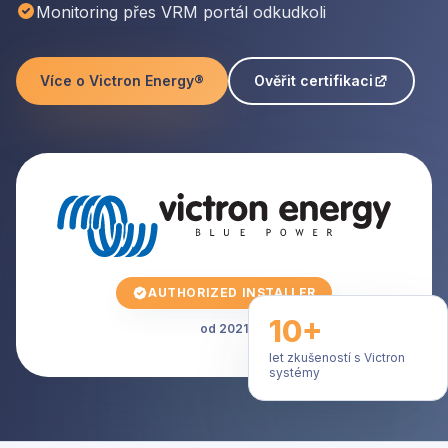
Monitoring přes VRM portál odkudkoli
Více o Victron Energy®
Ověřit certifikaci
AUTHORIZED INSTALLER
10+
od 2021
let zkušeností s Victron
systémy