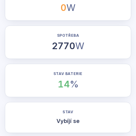
0
W
SPOTŘEBA
2770
W
STAV BATERIE
14
%
STAV
Vybíjí se