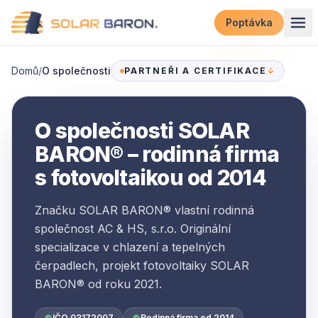
Přeskočit na obsah
Poptávka
Domů
/
O společnosti
PARTNEŘI A CERTIFIKACE
↓
O společnosti SOLAR
BARON® – rodinná firma
s fotovoltaikou od 2014
Značku SOLAR BARON® vlastní rodinná
společnost AC & HS, s.r.o. Originální
specializace v chlazení a tepelných
čerpadlech, projekt fotovoltaiky SOLAR
BARON® od roku 2021.
IČO 03172007
Rodinná firma od 2014