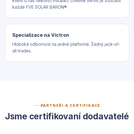
Klient u nás nekončí instalací. Lifetime servis je součástí
každé FVE SOLAR BARON®.
Specializace na Victron
Hluboká odbornost na jedné platformě. Žádný jack-of-
all-trades.
PARTNEŘI A CERTIFIKACE
Jsme certifikovaní dodavatelé