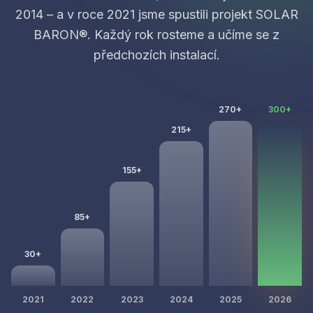
2014 – a v roce 2021 jsme spustili projekt SOLAR
BARON®. Každý rok rosteme a učíme se z
předchozích instalací.
270+
300+
215+
155+
85+
30+
2021
2022
2023
2024
2025
2026