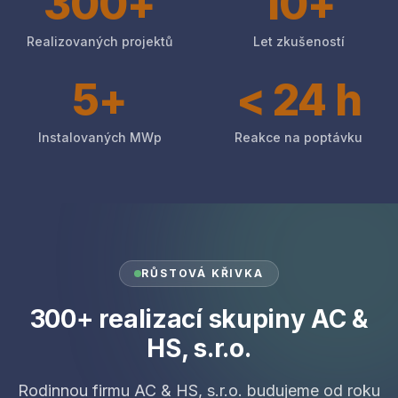
300+
10+
Realizovaných projektů
Let zkušeností
5+
< 24 h
Instalovaných MWp
Reakce na poptávku
RŮSTOVÁ KŘIVKA
300+ realizací skupiny AC &
HS, s.r.o.
Rodinnou firmu AC & HS, s.r.o. budujeme od roku