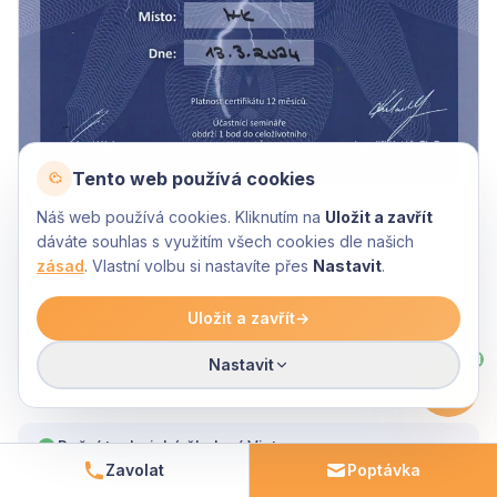
Tento web používá cookies
Náš web používá cookies. Kliknutím na
Uložit a zavřít
OCHRANA PŘED BLESKEM
dáváte souhlas s využitím všech cookies dle našich
DEHN
zásad
. Vlastní volbu si nastavíte přes
Nastavit
.
Certifikované provedení přepěťové a bleskové
ochrany. Klíčové pro fotovoltaické systémy a jejich
Uložit a zavřít
→
životnost.
AI
Nastavit
Roční technická školení Victron
Zavolat
Poptávka