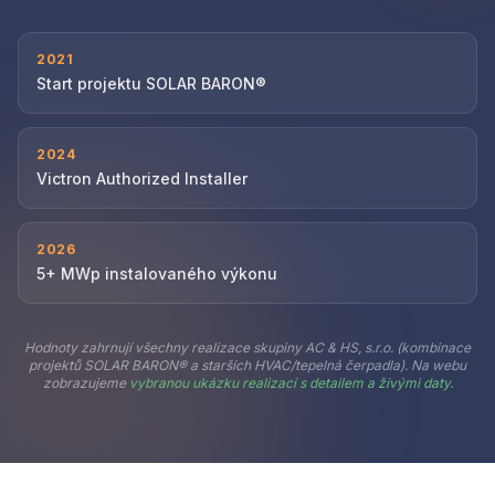
2021
Start projektu SOLAR BARON®
2024
Victron Authorized Installer
2026
5+ MWp instalovaného výkonu
Hodnoty zahrnují všechny realizace skupiny AC & HS, s.r.o. (kombinace
projektů SOLAR BARON® a starších HVAC/tepelná čerpadla). Na webu
zobrazujeme
vybranou ukázku realizací s detailem a živými daty
.