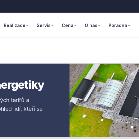
Realizace
Servis
Cena
O nás
Poradna
nergetiky
ých tarifů a
ed lidí, kteří se