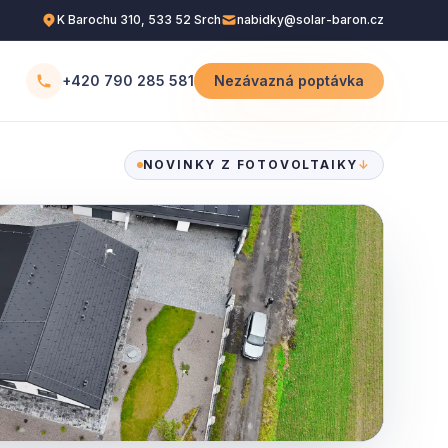
K Barochu 310, 533 52 Srch
nabidky@solar-baron.cz
+420 790 285 581
Nezávazná poptávka
NOVINKY Z FOTOVOLTAIKY
↓