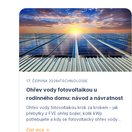
17. ČERVNA 2026
TECHNOLOGIE
Ohřev vody fotovoltaikou u
rodinného domu: návod a návratnost
Ohřev vody fotovoltaikou krok za krokem – jak
přebytky z FVE ohřejí bojler, kolik kWp
potřebujete a kdy se fotovoltaický ohřev vody
vyplatí.
Číst více →