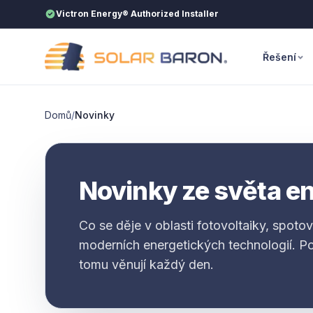
Přeskočit na obsah
Victron Energy® Authorized Installer
Řešení
Domů
/
Novinky
Novinky ze světa e
Co se děje v oblasti fotovoltaiky, spotov
moderních energetických technologií. Pohl
tomu věnují každý den.