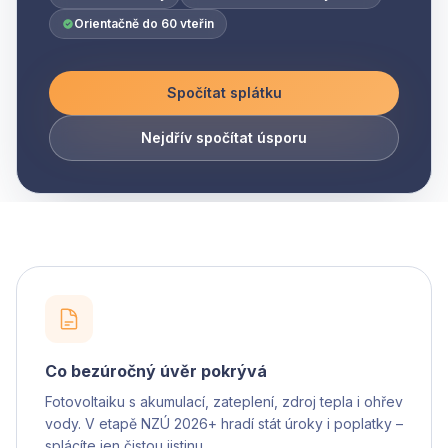
Orientačně do 60 vteřin
Spočítat splátku
Nejdřív spočítat úsporu
Co bezúročný úvěr pokrývá
Fotovoltaiku s akumulací, zateplení, zdroj tepla i ohřev
vody. V etapě NZÚ 2026+ hradí stát úroky i poplatky –
splácíte jen čistou jistinu.