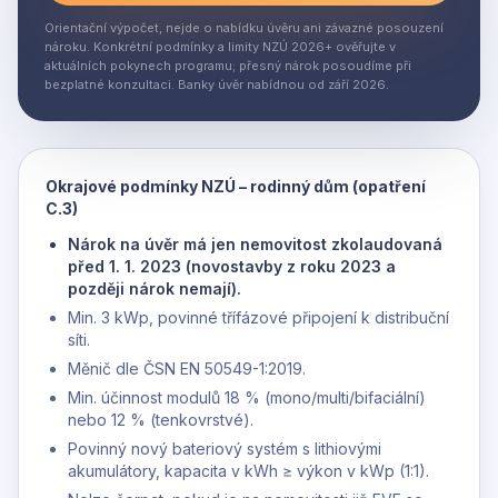
Orientační výpočet, nejde o nabídku úvěru ani závazné posouzení
nároku. Konkrétní podmínky a limity NZÚ 2026+ ověřujte v
aktuálních pokynech programu; přesný nárok posoudíme při
bezplatné konzultaci. Banky úvěr nabídnou od září 2026.
Okrajové podmínky NZÚ – rodinný dům (opatření
C.3)
Nárok na úvěr má jen nemovitost zkolaudovaná
před 1. 1. 2023 (novostavby z roku 2023 a
později nárok nemají).
Min. 3 kWp, povinné třífázové připojení k distribuční
síti.
Měnič dle ČSN EN 50549-1:2019.
Min. účinnost modulů 18 % (mono/multi/bifaciální)
nebo 12 % (tenkovrstvé).
Povinný nový bateriový systém s lithiovými
akumulátory, kapacita v kWh ≥ výkon v kWp (1:1).