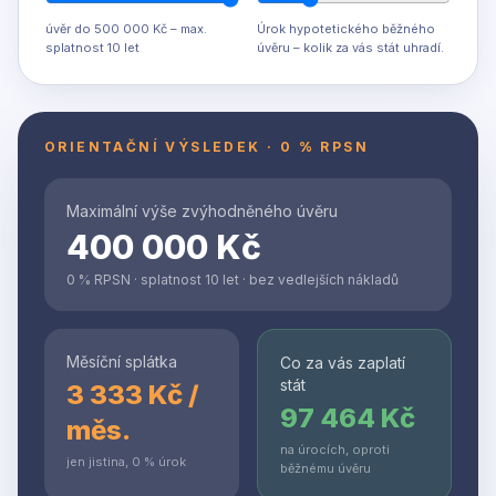
úvěr do 500 000 Kč – max.
Úrok hypotetického běžného
splatnost 10 let
úvěru – kolik za vás stát uhradí.
ORIENTAČNÍ VÝSLEDEK · 0 % RPSN
Maximální výše zvýhodněného úvěru
400 000 Kč
0 % RPSN · splatnost
10
let · bez vedlejších nákladů
Měsíční splátka
Co za vás zaplatí
stát
3 333 Kč /
97 464 Kč
měs.
na úrocích, oproti
jen jistina, 0 % úrok
běžnému úvěru