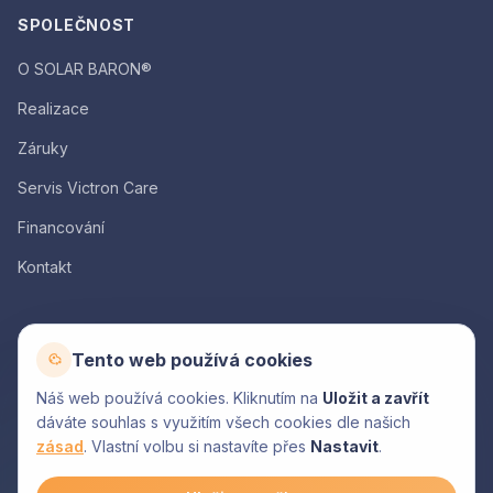
SPOLEČNOST
O SOLAR BARON®
Realizace
Záruky
Servis Victron Care
Financování
Kontakt
AKCE
Tento web používá cookies
Kalkulačka
Náš web používá cookies. Kliknutím na
Uložit a zavřít
Poptávka
dáváte souhlas s využitím všech cookies dle našich
zásad
. Vlastní volbu si nastavíte přes
Nastavit
.
Moje nabídka