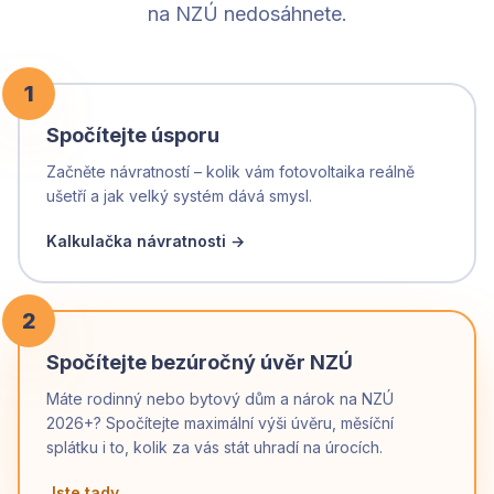
na NZÚ nedosáhnete.
1
Spočítejte úsporu
Začněte návratností – kolik vám fotovoltaika reálně
ušetří a jak velký systém dává smysl.
Kalkulačka návratnosti →
2
Spočítejte bezúročný úvěr NZÚ
Máte rodinný nebo bytový dům a nárok na NZÚ
2026+? Spočítejte maximální výši úvěru, měsíční
splátku i to, kolik za vás stát uhradí na úrocích.
Jste tady