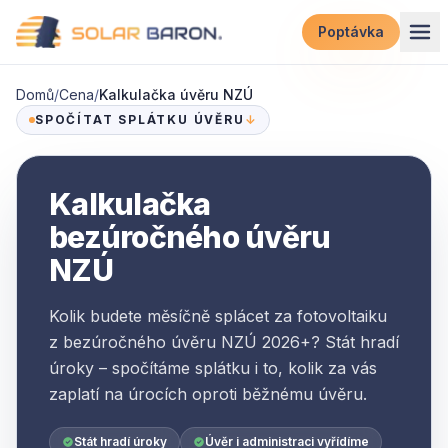
Přeskočit na obsah
Poptávka
Domů
/
Cena
/
Kalkulačka úvěru NZÚ
SPOČÍTAT SPLÁTKU ÚVĚRU
↓
Kalkulačka
bezúročného úvěru
NZÚ
Kolik budete měsíčně splácet za fotovoltaiku
z bezúročného úvěru NZÚ 2026+? Stát hradí
úroky – spočítáme splátku i to, kolik za vás
zaplatí na úrocích oproti běžnému úvěru.
Stát hradí úroky
Úvěr i administraci vyřídíme