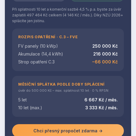
Při splatnosti 10 let a komerční sazbě 4,5 % p.a. byste za úvěr
zaplatili 497 464 Kč celkem (4 146 Kč / měs.). Díky NZÚ 2026+
splácíte jen jistinu.
ROZPIS OPATŘENÍ · C.3 – FVE
FV panely (10 kWp)
250 000 Kč
Akumulace (14,4 kWh)
216 000 Kč
Strop opatření C.3
−66 000 Kč
MĚSÍČNÍ SPLÁTKA PODLE DOBY SPLÁCENÍ
úvěr do 500 000 Kč – max. splatnost 10 let · 0 % RPSN
5 let
6 667 Kč / měs.
10 let (max.)
3 333 Kč / měs.
Chci přesný propočet zdarma →