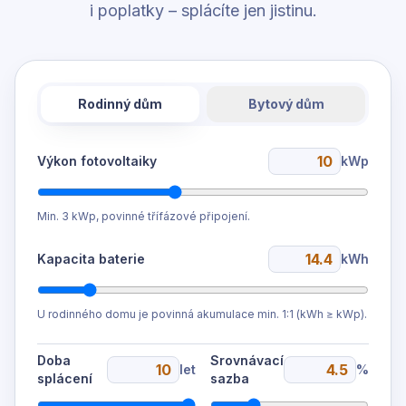
i poplatky – splácíte jen jistinu.
Rodinný dům
Bytový dům
Výkon fotovoltaiky
kWp
Min. 3 kWp, povinné třífázové připojení.
Kapacita baterie
kWh
U rodinného domu je povinná akumulace min. 1:1 (kWh ≥ kWp).
Doba
Srovnávací
let
%
splácení
sazba