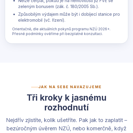
Nelze čerpat, pokud je na nemovitosti již FVE se
zeleným bonusem (zák. č. 180/2005 Sb.).
Způsobilým výdajem může být i dobíjecí stanice pro
elektromobil (vč. řízení).
Orientačně, dle aktuálních pokynů programu NZÚ 2026+.
Přesné podmínky ověříme při bezplatné konzultaci.
JAK NA SEBE NAVAZUJEME
Tři kroky k jasnému
rozhodnutí
Nejdřív zjistíte, kolik ušetříte. Pak jak to zaplatit –
bezúročným úvěrem NZÚ, nebo komerčně, když