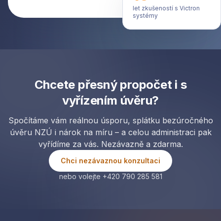
let zkušeností s Victron
systémy
Chcete přesný propočet i s
vyřízením úvěru?
Spočítáme vám reálnou úsporu, splátku bezúročného
úvěru NZÚ i nárok na míru – a celou administraci pak
vyřídíme za vás. Nezávazně a zdarma.
Chci nezávaznou konzultaci
nebo volejte +420 790 285 581