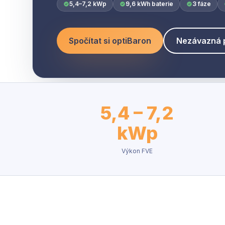
5,4–7,2 kWp
9,6 kWh baterie
3 fáze
Spočítat si optiBaron
Nezávazná 
5,4 – 7,2
kWp
Výkon FVE