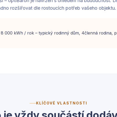
jší – optiBaron je navržen s ohledem na budoucnost. D
nadno rozšiřovat dle rostoucích potřeb vašeho objektu.
 8 000 kWh / rok – typický rodinný dům, 4členná rodina, 
KLÍČOVÉ VLASTNOSTI
 je vždy součástí dodá