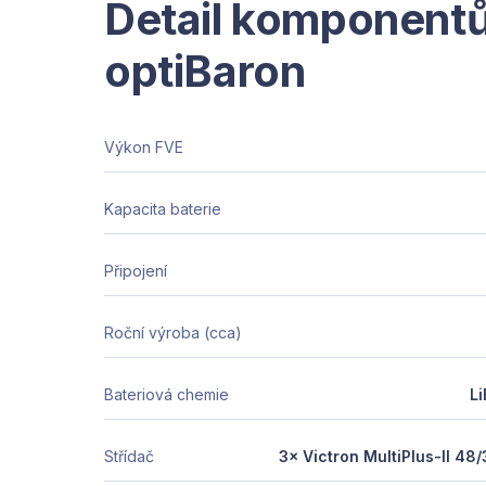
Detail komponent
optiBaron
Výkon FVE
Kapacita baterie
Připojení
Roční výroba (cca)
Bateriová chemie
L
Střídač
3× Victron MultiPlus-II 4