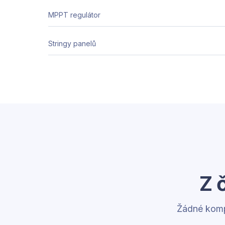
MPPT regulátor
Stringy panelů
Z 
Žádné komp