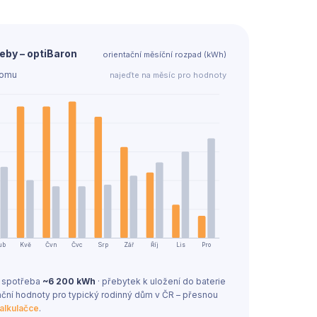
eby – optiBaron
orientační měsíční rozpad (kWh)
domu
najeďte na měsíc pro hodnoty
ub
Kvě
Čvn
Čvc
Srp
Zář
Říj
Lis
Pro
 spotřeba
~6 200 kWh
· přebytek k uložení do baterie
tační hodnoty pro typický rodinný dům v ČR – přesnou
kalkulačce
.