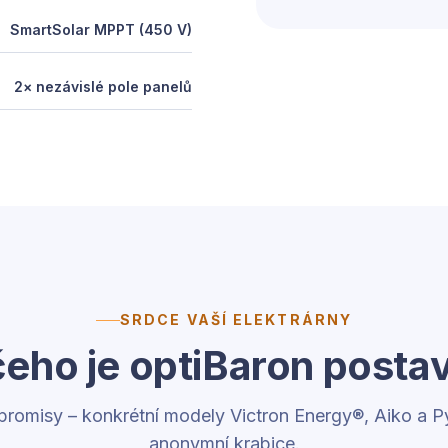
Měsíční výroba a sp
SmartSolar MPPT (450 V)
Měsíc
Výroba FV
Led
176
2× nezávislé pole panelů
Úno
317
Bře
598
Dub
809
Kvě
915
Čvn
915
Čvc
950
Srp
844
Zář
633
Říj
457
SRDCE VAŠÍ ELEKTRÁRNY
Lis
232
čeho je optiBaron posta
Pro
155
romisy – konkrétní modely Victron Energy®, Aiko a Py
anonymní krabice.