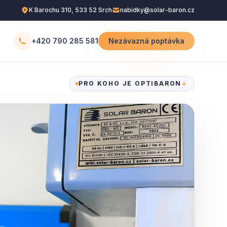
K Barochu 310, 533 52 Srch
nabidky@solar-baron.cz
+420 790 285 581
Nezávazná poptávka
PRO KOHO JE OPTIBARON
↓