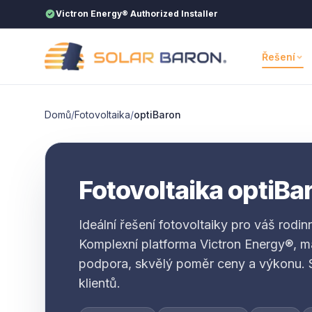
Přeskočit na obsah
Victron Energy® Authorized Installer
Řešení
Domů
/
Fotovoltaika
/
optiBaron
Fotovoltaika optiBa
Ideální řešení fotovoltaiky pro váš rodi
Komplexní platforma Victron Energy®, m
podpora, skvělý poměr ceny a výkonu. 
klientů.