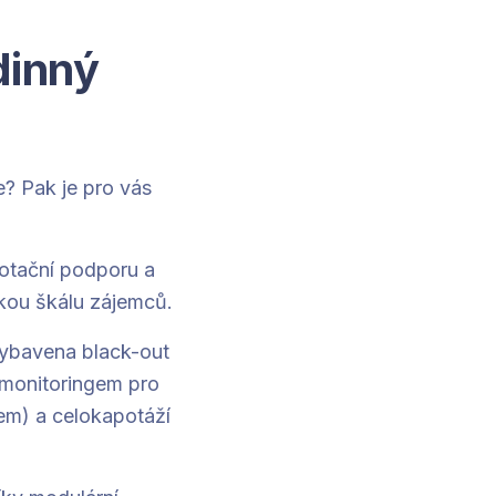
dinný
e? Pak je pro vás
dotační podporu a
kou škálu zájemců.
vybavena black-out
 monitoringem pro
xem) a celokapotáží