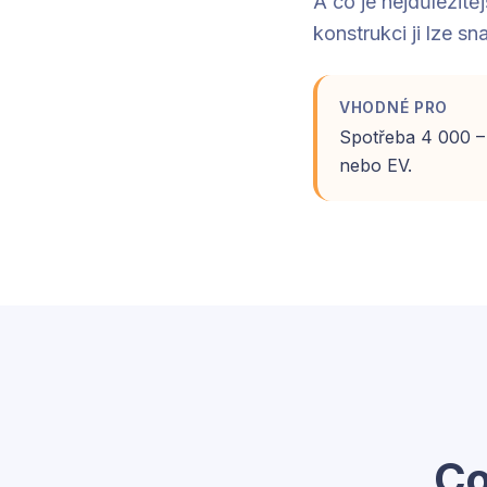
A co je nejdůležitě
konstrukci ji lze s
VHODNÉ PRO
Spotřeba 4 000 –
nebo EV.
Co