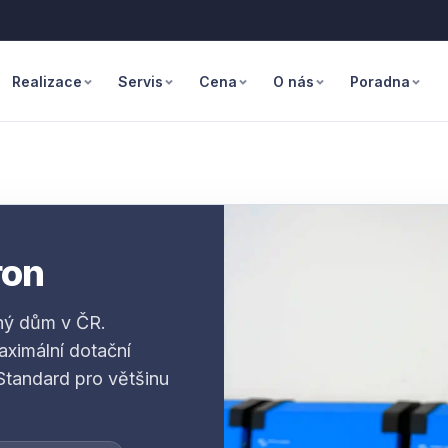
Realizace
Servis
Cena
O nás
Poradna
ron
nný dům v ČR.
aximální dotační
Standard pro většinu