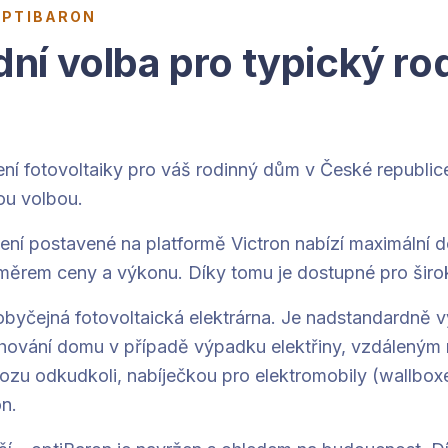
OPTIBARON
ní volba pro typický ro
ení fotovoltaiky pro váš rodinný dům v České republic
ou volbou.
ení postavené na platformě Victron nabízí maximální 
ěrem ceny a výkonu. Díky tomu je dostupné pro širo
 obyčejná fotovoltaická elektrárna. Je nadstandardně 
hování domu v případě výpadku elektřiny, vzdáleným
ovozu odkudkoli, nabíječkou pro elektromobily (wallbo
on.