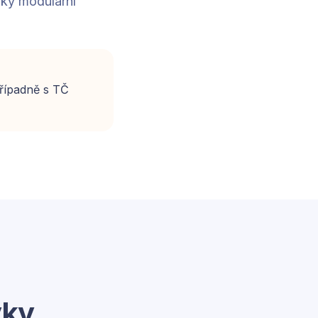
íky modulární
případně s TČ
vky