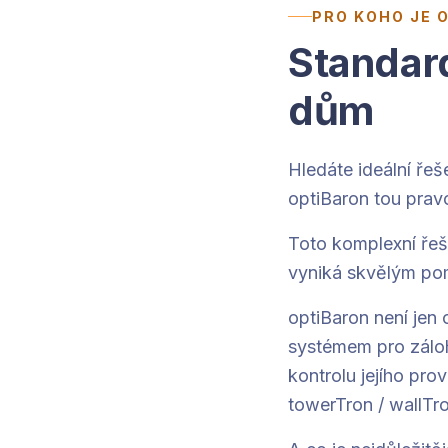
PRO KOHO JE 
Standard
dům
Hledáte ideální řeš
optiBaron tou prav
Toto komplexní řeš
vyniká skvělým pom
optiBaron není jen
systémem pro zálo
kontrolu jejího pr
towerTron / wallTr