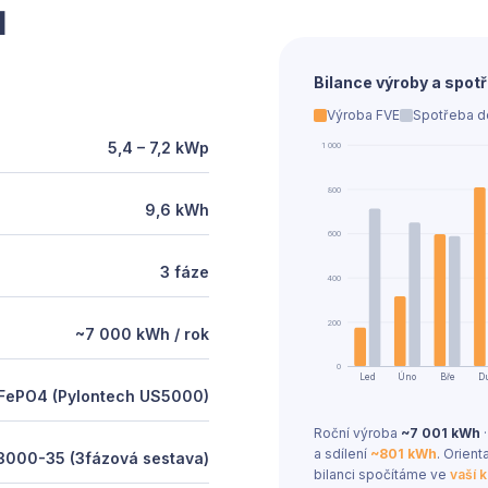
ů
Bilance výroby a spotř
Výroba FVE
Spotřeba 
5,4 – 7,2 kWp
1 000
800
9,6 kWh
600
3 fáze
400
200
~7 000 kWh / rok
0
Úno
Led
Bře
D
iFePO4 (Pylontech US5000)
Roční výroba
~7 001 kWh
·
a sdílení
~801 kWh
. Orien
8/3000-35 (3fázová sestava)
bilanci spočítáme ve
vaší 