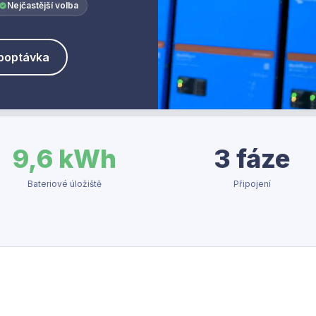
Nejčastější volba
poptávka
9,6 kWh
3 fáze
Bateriové úložiště
Připojení