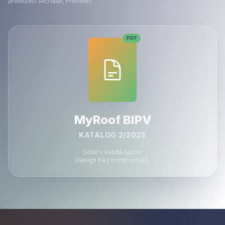
prohlížeči (Acrobat, Preview).
PDF
MyRoof BIPV
KATALOG 2/2025
Solár v každé tašce.
Design bez kompromisů.