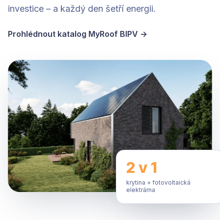
investice – a každý den šetří energii.
Prohlédnout katalog MyRoof BIPV →
2 v 1
krytina + fotovoltaická
elektrárna