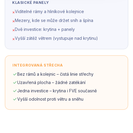
KLASICKÉ PANELY
Viditelné rámy a hliníkové kolejnice
×
Mezery, kde se může držet sníh a špína
×
Dvě investice: krytina + panely
×
Vyšší zátěž větrem (vystupuje nad krytinu)
×
INTEGROVANÁ STŘECHA
Bez rámů a kolejnic – čistá linie střechy
Uzavřená plocha – žádné zatékání
Jedna investice – krytina i FVE současně
Vyšší odolnost proti větru a sněhu