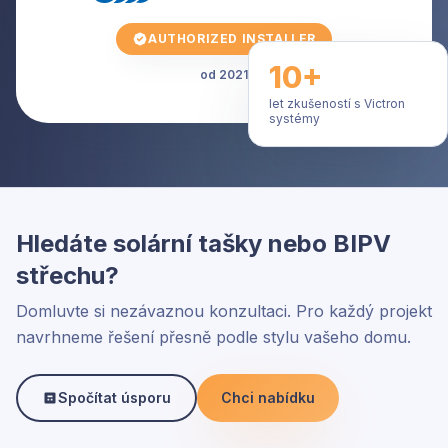
AUTHORIZED INSTALLER
10+
od 2021
let zkušeností s Victron
systémy
Hledáte solární tašky nebo BIPV
střechu?
Domluvte si nezávaznou konzultaci. Pro každý projekt
navrhneme řešení přesně podle stylu vašeho domu.
Spočítat úsporu
Chci nabídku