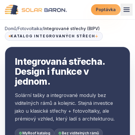
Přeskočit na obsah
Poptávka
Domů
/
Fotovoltaika
/
Integrované střechy (BIPV)
KATALOG INTEGROVANÝCH STŘECH
↓
Integrovaná střecha.
Design i funkce v
jednom.
Solární tašky a integrované moduly bez
viditelných rámů a kolejnic. Stejná investice
jako u klasické střechy + fotovoltaiky, ale
prémiový vzhled, který ladí s architekturou.
MyRoof katalog
Bez viditelných rámů