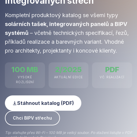
integrovaných střech
Kompletní produktový katalog se všemi typy
solárních tašek, integrovaných panelů a BIPV
systémů
– včetně technických specifikací, řezů,
příkladů realizace a barevných variant. Vhodné
pro architekty, projektanty i koncové klienty.
100 MB
2/2025
PDF
VYSOKÉ
AKTUÁLNÍ EDICE
VČ. REALIZACÍ
ROZLIŠENÍ
Stáhnout katalog (PDF)
Chci BIPV střechu
Tip: stahujte přes Wi-Fi – 100 MB je velký soubor. Po stažení listujte v PDF