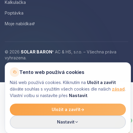
Kalkulačka
Poptávka
Moje nabídka
© 2026
SOLAR BARON
AC & HS, s.r.o. – Všechna práva
®
vyhrazena.
Ochrana osobních údajů
Podmínky jednání o smlouvě
Cookies
Tento web používá cookies
Náš web používá cookies. Kliknutím na
Uložit a zavřít
dáváte souhlas s využitím všech cookies dle našich
zásad
.
Vlastní volbu si nastavíte přes
Nastavit
.
Uložit a zavřít
→
AI
Nastavit